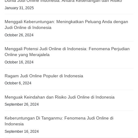
Dunia Judi Online Indonesia: Antara Kesenangan dan Risiko
January 31, 2025
Menggali Keberuntungan: Meningkatkan Peluang Anda dengan
Judi Online di Indonesia
October 26, 2024
Menggali Potensi Judi Online di Indonesia: Fenomena Perjudian
Online yang Merajalela
October 16, 2024
Ragam Judi Online Populer di Indonesia
October 6, 2024
Menguak Keindahan dan Risiko Judi Online di Indonesia
September 26, 2024
Keberuntungan Di Tanganmu: Fenomena Judi Online di
Indonesia
September 16, 2024