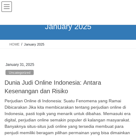
Skip
Skip
Digital Mind Ignition
to
to
the
the
content
Navigation
January 2025
HOME
January 2025
January 31, 2025
Uncategorized
Dunia Judi Online Indonesia: Antara
Kesenangan dan Risiko
Perjudian Online di Indonesia: Suatu Fenomena yang Ramai
Dibicarakan Jika kita membicarakan tentang perjudian online di
Indonesia, pasti topik yang menarik untuk dibahas. Memasuki era
digital, perjudian online semakin populer di kalangan masyarakat.
Banyaknya situs-situs judi online yang tersedia membuat para
penjudi memiliki beragam pilihan permainan yang bisa dimainkan